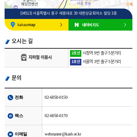
[04513] 서울특별시 중구 세종대로 39 대한상공회의소 빌딩 3층
100m
로드뷰
길찾기
지도 크게 보기
오시는 길
시청역 9번 출구 5분거리
2호선
지하철 이용시
서울역 3번 출구 5분거리
1호선
문의
전화
02-6050-0150
팩스
02-6050-0170
이메일
webmaster@kasb.or.kr