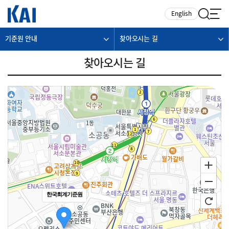
카피라이트로 가기
본문으로 가기
주메뉴로 가기
English
기준원 안내
찾아오시는 길
찾아오시는 길
한국회계기준원