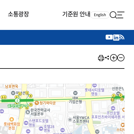
소통광장
기준원 안내
English
국제 활동
국제 활동
참여
뉴스레터
주요업무
자료실
자료실
참여
채용안내
연구논문 공유
2026년 중점 사업방향
제정개정자료
제정개정자료
서베이
채용 안내
회계기준 제정개정 업무
행사·교육자료
행사∙교육자료
의견제안
채용 공고
회계기준 제정개정 절차
기고자료
기고자료
지속가능성 공시기준 제정개정
업무
교육 업무
IFRS재단 재정지원