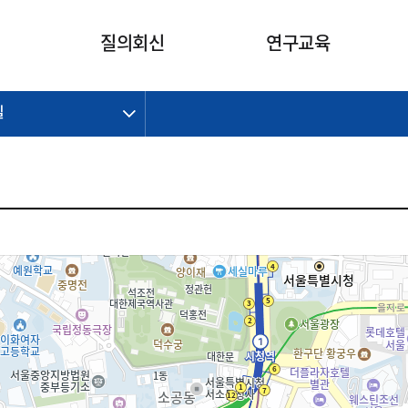
카피라이트로 가기
본문으로 가기
주메뉴로 가기
질의회신
연구교육
길
제정개정과제
제정개정과제
질의회신 요약
연구
보도자료
CI소개
주요 일정
주요 일정
회계기준적용의견서
교육
회계뉴스
조직
진행 과제
진행 과제
질의회신 요약 안내
진행 중인 연구과제
스마트강의
완료 과제
완료 과제
질의회신 요약 전체
IFRS Research Forum
교육 자료
의견 조회
의견 조회
한국채택국제회계기준
출판물
IFRS 해석위원회 논의 결과
일반기업회계기준
종전기업회계기준
K-IFRS 신속처리질의
일반기업회계기준 신속처리질
의
정착지원TF