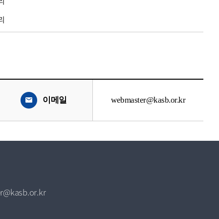
리
리
이메일
webmaster@kasb.or.kr
r@kasb.or.kr