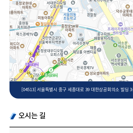
투명·지속가능 경제를 위한
회계기준 및 지속가능성 기준
제정의 글로벌 리더
회계기준열람서비스
[04513] 서울특별시 중구 세종대로 39 대한상공회의소 빌딩 
오시는 길