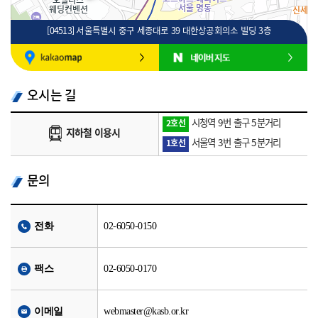
[04513] 서울특별시 중구 세종대로 39 대한상공회의소 빌딩 3층
100m
로드뷰
길찾기
지도 크게 보기
오시는 길
시청역 9번 출구 5분거리
2호선
지하철 이용시
서울역 3번 출구 5분거리
1호선
문의
전화
02-6050-0150
팩스
02-6050-0170
이메일
webmaster@kasb.or.kr