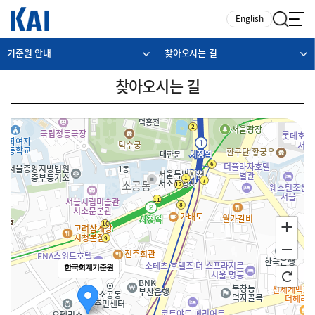
카피라이트로 가기
본문으로 가기
주메뉴로 가기
English
기준원 안내
찾아오시는 길
찾아오시는 길
한국회계기준원