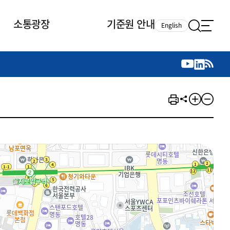
소통광장
기준원 안내
English
국제 활동
국제 활동
참여
뉴스레터
주요업무
자료실
자료실
참여
채용안내
연구논문 공유
2026년 중점 사업방향
제정개정자료
제정개정자료
서베이
채용 안내
회계기준 제정개정 업무
행사·교육자료
행사∙교육자료
의견제안
채용 공고
회계기준 제정개정 절차
기고자료
기고자료
지속가능성 공시기준 제정개정
업무
교육 업무
IFRS재단 재정지원