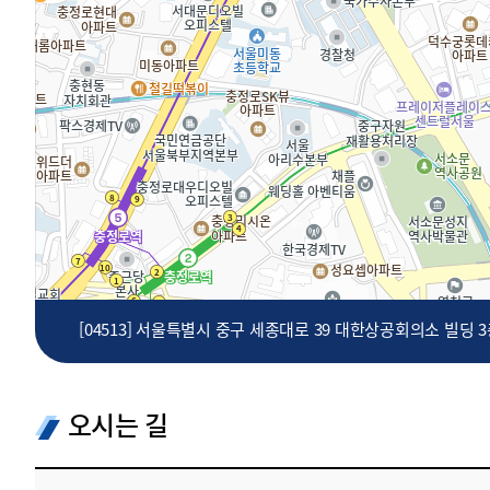
투명·지속가능 경제를 위한
회계기준 및 지속가능성 기준
제정의 글로벌 리더
회계기준열람서비스
[04513] 서울특별시 중구 세종대로 39 대한상공회의소 빌딩 
오시는 길