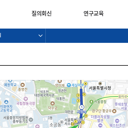
카피라이트로 가기
본문으로 가기
주메뉴로 가기
질의회신
연구교육
길
제정개정과제
제정개정과제
질의회신 요약
연구
보도자료
CI소개
주요 일정
주요 일정
회계기준적용의견서
교육
회계뉴스
조직
진행 과제
진행 과제
질의회신 요약 안내
진행 중인 연구과제
스마트강의
완료 과제
완료 과제
질의회신 요약 전체
IFRS Research Forum
교육 자료
의견 조회
의견 조회
한국채택국제회계기준
출판물
IFRS 해석위원회 논의 결과
일반기업회계기준
종전기업회계기준
K-IFRS 신속처리질의
일반기업회계기준 신속처리질
의
정착지원TF