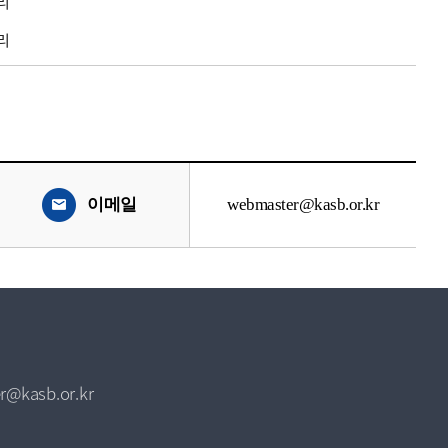
리
리
이메일
webmaster@kasb.or.kr
r@kasb.or.kr