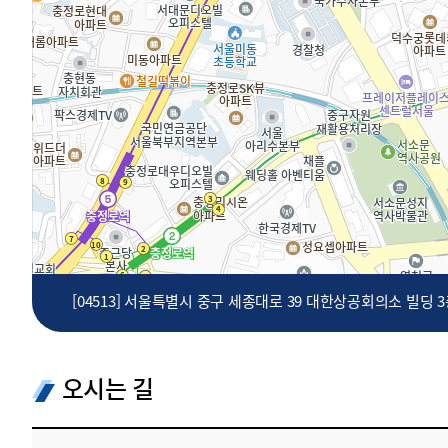
투명·지속가능 경제를 위한
회계기준 및 지속가능성 기준
제정의 글로벌 리더
회계기준열람서비스
[04513] 서울특별시 중구 세종대로 39 대한상공회의소 빌딩 
오시는 길