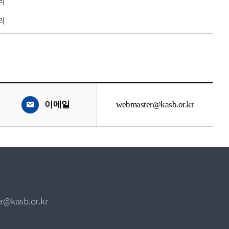
리
리
이메일
webmaster@kasb.or.kr
r@kasb.or.kr