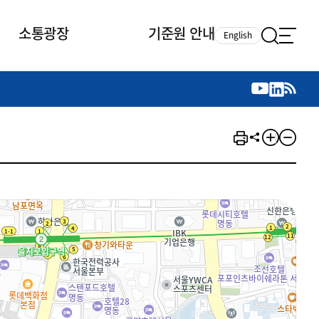
소통광장
기준원 안내
English
국제 활동
국제 활동
참여
뉴스레터
주요업무
자료실
자료실
참여
채용안내
연구논문 공유
2026년 중점 사업방향
제정개정자료
제정개정자료
서베이
채용 안내
회계기준 제정개정 업무
행사·교육자료
행사∙교육자료
의견제안
채용 공고
회계기준 제정개정 절차
기고자료
기고자료
지속가능성 공시기준 제정개정
업무
교육 업무
IFRS재단 재정지원