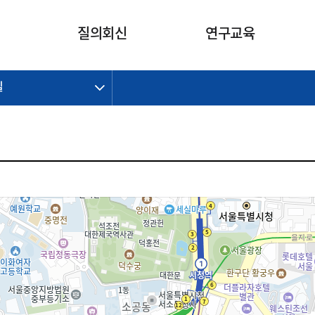
카피라이트로 가기
본문으로 가기
주메뉴로 가기
질의회신
연구교육
길
제정개정과제
제정개정과제
질의회신 요약
연구
보도자료
CI소개
주요 일정
주요 일정
회계기준적용의견서
교육
회계뉴스
조직
진행 과제
진행 과제
질의회신 요약 안내
진행 중인 연구과제
스마트강의
완료 과제
완료 과제
질의회신 요약 전체
IFRS Research Forum
교육 자료
의견 조회
의견 조회
한국채택국제회계기준
출판물
IFRS 해석위원회 논의 결과
일반기업회계기준
종전기업회계기준
K-IFRS 신속처리질의
일반기업회계기준 신속처리질
의
정착지원TF