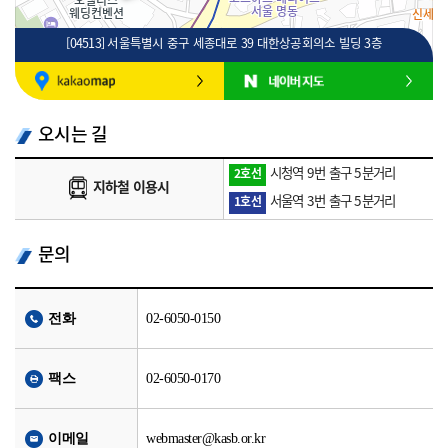
[04513] 서울특별시 중구 세종대로 39 대한상공회의소 빌딩 3층
100m
로드뷰
길찾기
지도 크게 보기
오시는 길
시청역 9번 출구 5분거리
2호선
지하철 이용시
서울역 3번 출구 5분거리
1호선
문의
전화
02-6050-0150
팩스
02-6050-0170
이메일
webmaster@kasb.or.kr