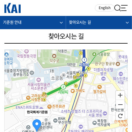
카피라이트로 가기
본문으로 가기
주메뉴로 가기
English
기준원 안내
찾아오시는 길
찾아오시는 길
한국회계기준원