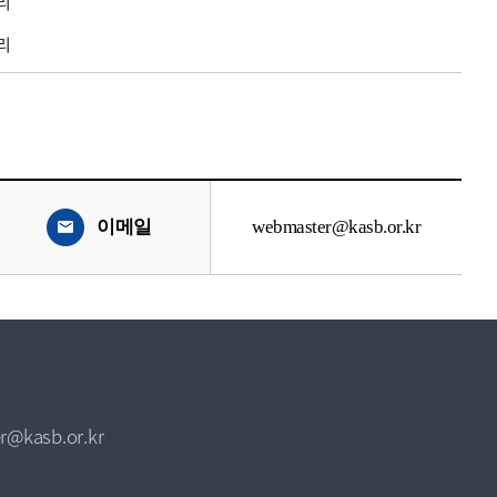
리
리
이메일
webmaster@kasb.or.kr
r@kasb.or.kr