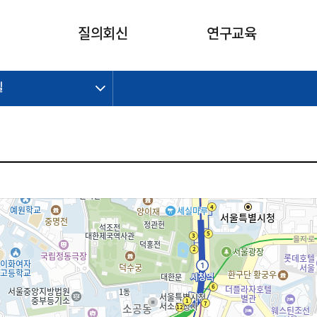
카피라이트로 가기
본문으로 가기
주메뉴로 가기
질의회신
연구교육
길
제정개정과제
제정개정과제
질의회신 요약
연구
보도자료
CI소개
주요 일정
주요 일정
회계기준적용의견서
교육
회계뉴스
조직
진행 과제
진행 과제
질의회신 요약 안내
진행 중인 연구과제
스마트강의
완료 과제
완료 과제
질의회신 요약 전체
IFRS Research Forum
교육 자료
의견 조회
의견 조회
한국채택국제회계기준
출판물
IFRS 해석위원회 논의 결과
일반기업회계기준
종전기업회계기준
K-IFRS 신속처리질의
일반기업회계기준 신속처리질
의
정착지원TF