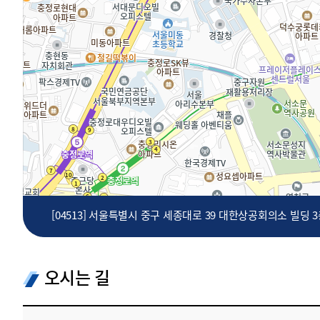
투명·지속가능 경제를 위한
회계기준 및 지속가능성 기준
제정의 글로벌 리더
회계기준열람서비스
[04513] 서울특별시 중구 세종대로 39 대한상공회의소 빌딩 
오시는 길