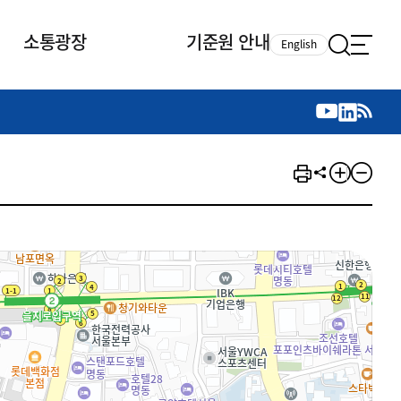
소통광장
기준원 안내
English
국제 활동
국제 활동
참여
뉴스레터
주요업무
자료실
자료실
참여
채용안내
연구논문 공유
2026년 중점 사업방향
제정개정자료
제정개정자료
서베이
채용 안내
회계기준 제정개정 업무
행사·교육자료
행사∙교육자료
의견제안
채용 공고
회계기준 제정개정 절차
기고자료
기고자료
지속가능성 공시기준 제정개정
업무
교육 업무
IFRS재단 재정지원