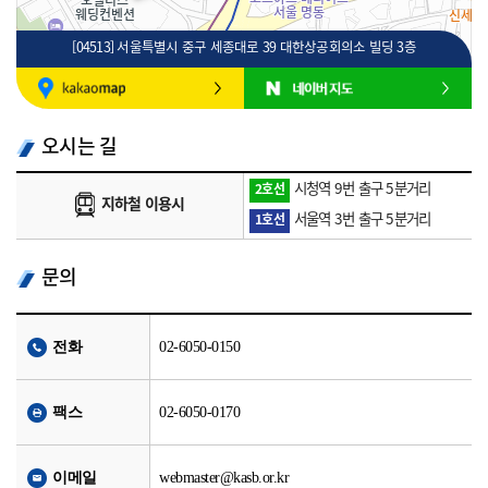
[04513] 서울특별시 중구 세종대로 39 대한상공회의소 빌딩 3층
100m
로드뷰
길찾기
지도 크게 보기
오시는 길
시청역 9번 출구 5분거리
2호선
지하철 이용시
서울역 3번 출구 5분거리
1호선
문의
전화
02-6050-0150
팩스
02-6050-0170
이메일
webmaster@kasb.or.kr