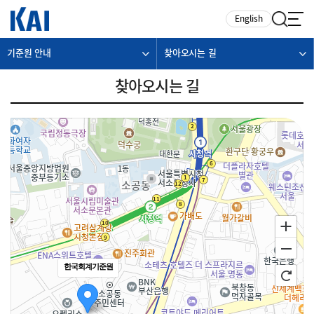
카피라이트로 가기
본문으로 가기
주메뉴로 가기
English
기준원 안내
찾아오시는 길
찾아오시는 길
한국회계기준원