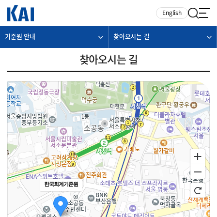
카피라이트로 가기
본문으로 가기
주메뉴로 가기
English
기준원 안내
찾아오시는 길
찾아오시는 길
한국회계기준원