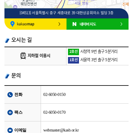
[04513] 서울특별시 중구 세종대로 39 대한상공회의소 빌딩 3층
100m
로드뷰
길찾기
지도 크게 보기
오시는 길
시청역 9번 출구 5분거리
2호선
지하철 이용시
서울역 3번 출구 5분거리
1호선
문의
전화
02-6050-0150
팩스
02-6050-0170
이메일
webmaster@kasb.or.kr