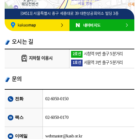
[04513] 서울특별시 중구 세종대로 39 대한상공회의소 빌딩 3층
100m
로드뷰
길찾기
지도 크게 보기
오시는 길
시청역 9번 출구 5분거리
2호선
지하철 이용시
서울역 3번 출구 5분거리
1호선
문의
전화
02-6050-0150
팩스
02-6050-0170
이메일
webmaster@kasb.or.kr