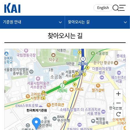
카피라이트로 가기
본문으로 가기
주메뉴로 가기
English
기준원 안내
찾아오시는 길
찾아오시는 길
한국회계기준원