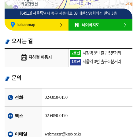
[04513] 서울특별시 중구 세종대로 39 대한상공회의소 빌딩 3층
100m
로드뷰
길찾기
지도 크게 보기
오시는 길
시청역 9번 출구 5분거리
2호선
지하철 이용시
서울역 3번 출구 5분거리
1호선
문의
전화
02-6050-0150
팩스
02-6050-0170
이메일
webmaster@kasb.or.kr