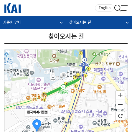
카피라이트로 가기
본문으로 가기
주메뉴로 가기
English
기준원 안내
찾아오시는 길
찾아오시는 길
한국회계기준원