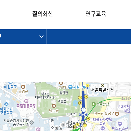
카피라이트로 가기
본문으로 가기
주메뉴로 가기
질의회신
연구교육
길
제정개정과제
제정개정과제
질의회신 요약
연구
보도자료
CI소개
주요 일정
주요 일정
회계기준적용의견서
교육
회계뉴스
조직
진행 과제
진행 과제
질의회신 요약 안내
진행 중인 연구과제
스마트강의
완료 과제
완료 과제
질의회신 요약 전체
IFRS Research Forum
교육 자료
의견 조회
의견 조회
한국채택국제회계기준
출판물
IFRS 해석위원회 논의 결과
일반기업회계기준
종전기업회계기준
K-IFRS 신속처리질의
일반기업회계기준 신속처리질
의
정착지원TF