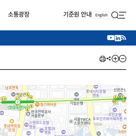
소통광장
기준원 안내
English
국제 활동
국제 활동
참여
뉴스레터
주요업무
자료실
자료실
참여
채용안내
연구논문 공유
2026년 중점 사업방향
제정개정자료
제정개정자료
서베이
채용 안내
회계기준 제정개정 업무
행사·교육자료
행사∙교육자료
의견제안
채용 공고
회계기준 제정개정 절차
기고자료
기고자료
지속가능성 공시기준 제정개정
업무
교육 업무
IFRS재단 재정지원