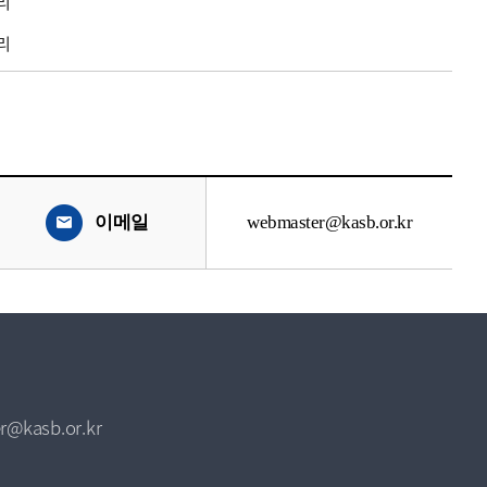
리
리
이메일
webmaster@kasb.or.kr
r@kasb.or.kr