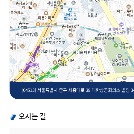
투명·지속가능 경제를 위한
회계기준 및 지속가능성 기준
제정의 글로벌 리더
회계기준열람서비스
[04513] 서울특별시 중구 세종대로 39 대한상공회의소 빌딩 
오시는 길