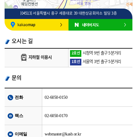
[04513] 서울특별시 중구 세종대로 39 대한상공회의소 빌딩 3층
100m
로드뷰
길찾기
지도 크게 보기
오시는 길
시청역 9번 출구 5분거리
2호선
지하철 이용시
서울역 3번 출구 5분거리
1호선
문의
전화
02-6050-0150
팩스
02-6050-0170
이메일
webmaster@kasb.or.kr