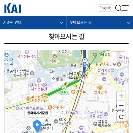
카피라이트로 가기
본문으로 가기
주메뉴로 가기
English
기준원 안내
찾아오시는 길
찾아오시는 길
한국회계기준원