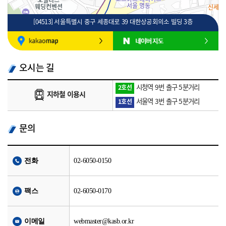
[04513] 서울특별시 중구 세종대로 39 대한상공회의소 빌딩 3층
100m
로드뷰
길찾기
지도 크게 보기
오시는 길
시청역 9번 출구 5분거리
2호선
지하철 이용시
서울역 3번 출구 5분거리
1호선
문의
전화
02-6050-0150
팩스
02-6050-0170
이메일
webmaster@kasb.or.kr