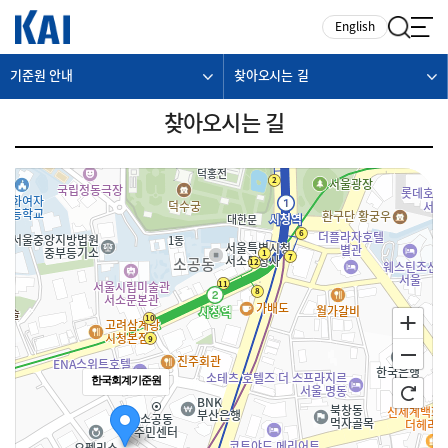
카피라이트로 가기
본문으로 가기
주메뉴로 가기
English
기준원 안내
찾아오시는 길
찾아오시는 길
한국회계기준원