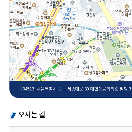
투명·지속가능 경제를 위한
회계기준 및 지속가능성 기준
제정의 글로벌 리더
회계기준열람서비스
[04513] 서울특별시 중구 세종대로 39 대한상공회의소 빌딩 
오시는 길