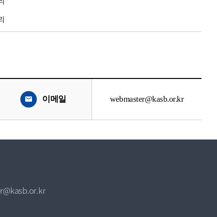
리
리
이메일
webmaster@kasb.or.kr
r@kasb.or.kr