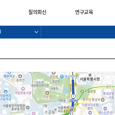
카피라이트로 가기
본문으로 가기
주메뉴로 가기
질의회신
연구교육
길
제정개정과제
제정개정과제
질의회신 요약
연구
보도자료
CI소개
주요 일정
주요 일정
회계기준적용의견서
교육
회계뉴스
조직
진행 과제
진행 과제
질의회신 요약 안내
진행 중인 연구과제
스마트강의
완료 과제
완료 과제
질의회신 요약 전체
IFRS Research Forum
교육 자료
의견 조회
의견 조회
한국채택국제회계기준
출판물
IFRS 해석위원회 논의 결과
일반기업회계기준
종전기업회계기준
K-IFRS 신속처리질의
일반기업회계기준 신속처리질
의
정착지원TF