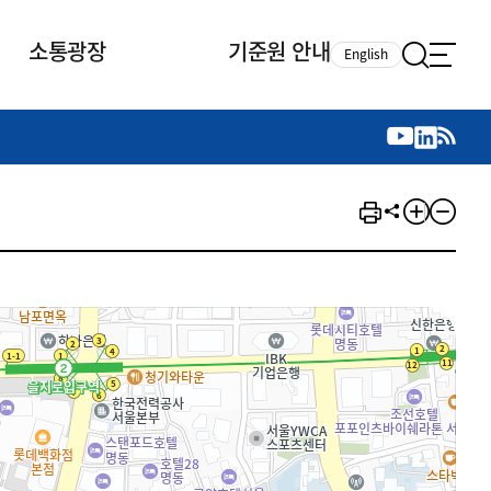
소통광장
기준원 안내
English
국제 활동
국제 활동
참여
뉴스레터
주요업무
자료실
자료실
참여
채용안내
연구논문 공유
2026년 중점 사업방향
제정개정자료
제정개정자료
서베이
채용 안내
회계기준 제정개정 업무
행사·교육자료
행사∙교육자료
의견제안
채용 공고
회계기준 제정개정 절차
기고자료
기고자료
지속가능성 공시기준 제정개정
업무
교육 업무
IFRS재단 재정지원