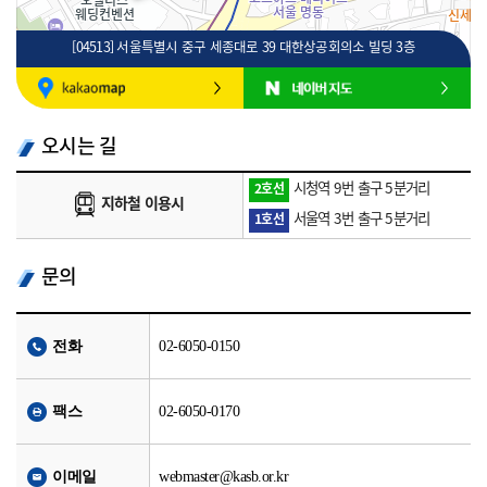
[04513] 서울특별시 중구 세종대로 39 대한상공회의소 빌딩 3층
100m
로드뷰
길찾기
지도 크게 보기
오시는 길
시청역 9번 출구 5분거리
2호선
지하철 이용시
서울역 3번 출구 5분거리
1호선
문의
전화
02-6050-0150
팩스
02-6050-0170
이메일
webmaster@kasb.or.kr