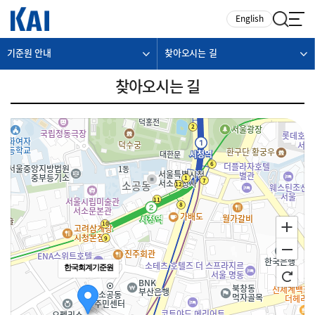
카피라이트로 가기
본문으로 가기
주메뉴로 가기
English
기준원 안내
찾아오시는 길
찾아오시는 길
한국회계기준원