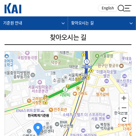
카피라이트로 가기
본문으로 가기
주메뉴로 가기
English
기준원 안내
찾아오시는 길
찾아오시는 길
한국회계기준원