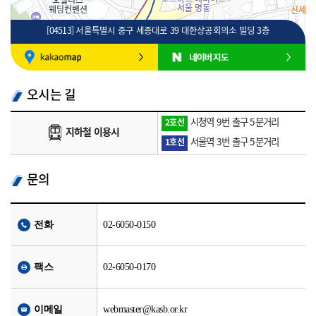
[04513] 서울특별시 중구 세종대로 39 대한상공회의소 빌딩 3층
100m
로드뷰
길찾기
지도 크게 보기
오시는 길
시청역 9번 출구 5분거리
2호선
지하철 이용시
서울역 3번 출구 5분거리
1호선
문의
전화
02-6050-0150
팩스
02-6050-0170
이메일
webmaster@kasb.or.kr