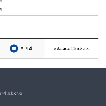
리
리
이메일
webmaster@kasb.or.kr
r@kasb.or.kr