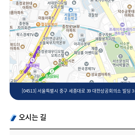
투명·지속가능 경제를 위한
회계기준 및 지속가능성 기준
제정의 글로벌 리더
회계기준열람서비스
[04513] 서울특별시 중구 세종대로 39 대한상공회의소 빌딩 
오시는 길