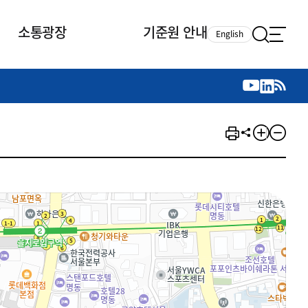
소통광장
기준원 안내
English
국제 활동
국제 활동
참여
뉴스레터
주요업무
자료실
자료실
참여
채용안내
연구논문 공유
2026년 중점 사업방향
제정개정자료
제정개정자료
서베이
채용 안내
회계기준 제정개정 업무
행사·교육자료
행사∙교육자료
의견제안
채용 공고
회계기준 제정개정 절차
기고자료
기고자료
지속가능성 공시기준 제정개정
업무
교육 업무
IFRS재단 재정지원