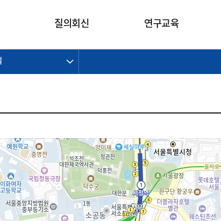
카피라이트로 가기
본문으로 가기
주메뉴로 가기
질의회신
연구교육
길
제정개정과제
제정개정과제
질의회신 요약
연구
보도자료
CI소개
주요 일정
주요 일정
회계기준적용의견서
교육
회계뉴스
조직
진행 과제
진행 과제
질의회신 요약 안내
진행 중인 연구과제
스마트강의
완료 과제
완료 과제
질의회신 요약 전체
IFRS Research Forum
교육 자료
의견 조회
의견 조회
한국채택국제회계기준
출판물
IFRS 해석위원회 논의 결과
일반기업회계기준
종전기업회계기준
K-IFRS 신속처리질의
일반기업회계기준 신속처리질
의
정착지원TF