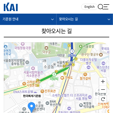
카피라이트로 가기
본문으로 가기
주메뉴로 가기
English
기준원 안내
찾아오시는 길
찾아오시는 길
한국회계기준원