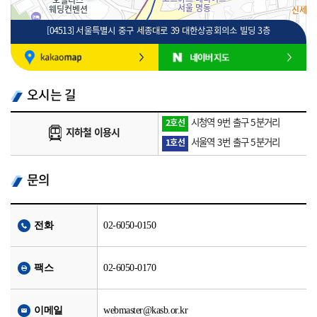
[04513] 서울특별시 중구 세종대로 39 대한상공회의소 빌딩 3층
100m
로드뷰
길찾기
지도 크게 보기
오시는 길
시청역 9번 출구 5분거리
2호선
지하철 이용시
서울역 3번 출구 5분거리
1호선
문의
전화
02-6050-0150
팩스
02-6050-0170
이메일
webmaster@kasb.or.kr