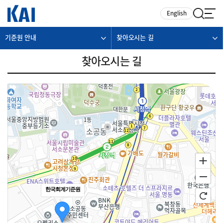
카피라이트로 가기
본문으로 가기
주메뉴로 가기
English
기준원 안내
찾아오시는 길
찾아오시는 길
한국회계기준원