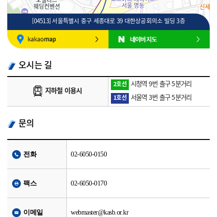
[04513] 서울특별시 중구 세종대로 39 대한상공회의소 빌딩 3층
100m
로드뷰
길찾기
지도 크게 보기
오시는 길
시청역 9번 출구 5분거리
2호선
지하철 이용시
서울역 3번 출구 5분거리
1호선
문의
전화
02-6050-0150
팩스
02-6050-0170
이메일
webmaster@kasb.or.kr