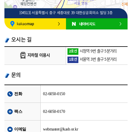
[04513] 서울특별시 중구 세종대로 39 대한상공회의소 빌딩 3층
100m
로드뷰
길찾기
지도 크게 보기
오시는 길
시청역 9번 출구 5분거리
2호선
지하철 이용시
서울역 3번 출구 5분거리
1호선
문의
전화
02-6050-0150
팩스
02-6050-0170
이메일
webmaster@kasb.or.kr