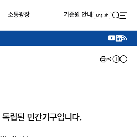
소통광장
기준원 안내
English
국제 활동
국제 활동
참여
뉴스레터
주요업무
자료실
자료실
참여
채용안내
연구논문 공유
2026년 중점 사업방향
제정개정자료
제정개정자료
서베이
채용 안내
회계기준 제정개정 업무
행사·교육자료
행사∙교육자료
의견제안
채용 공고
회계기준 제정개정 절차
기고자료
기고자료
지속가능성 공시기준 제정개정
업무
교육 업무
IFRS재단 재정지원
 독립된 민간기구입니다.