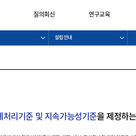
카피라이트로 가기
본문으로 가기
주메뉴로 가기
질의회신
연구교육
설립 안내
제정개정과제
제정개정과제
질의회신 요약
연구
보도자료
CI소개
주요 일정
주요 일정
회계기준적용의견서
교육
회계뉴스
조직
진행 과제
진행 과제
질의회신 요약 안내
진행 중인 연구과제
스마트강의
완료 과제
완료 과제
질의회신 요약 전체
IFRS Research Forum
교육 자료
의견 조회
의견 조회
한국채택국제회계기준
출판물
IFRS 해석위원회 논의 결과
일반기업회계기준
종전기업회계기준
K-IFRS 신속처리질의
회계처리기준 및 지속가능성기준
을 제정하는
일반기업회계기준 신속처리질
의
정착지원TF