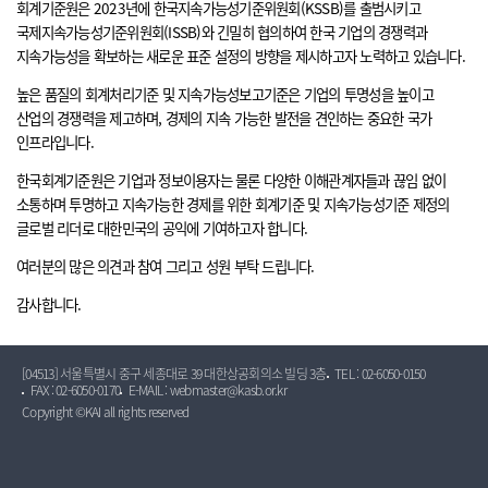
회계기준원은 2023년에 한국지속가능성기준위원회(KSSB)를 출범시키고
국제지속가능성기준위원회(ISSB)와 긴밀히 협의하여 한국 기업의 경쟁력과
지속가능성을 확보하는 새로운 표준 설정의 방향을 제시하고자 노력하고 있습니다.
높은 품질의 회계처리기준 및 지속가능성보고기준은 기업의 투명성을 높이고
산업의 경쟁력을 제고하며, 경제의 지속 가능한 발전을 견인하는 중요한 국가
인프라입니다.
한국회계기준원은 기업과 정보이용자는 물론 다양한 이해관계자들과 끊임 없이
소통하며 투명하고 지속가능한 경제를 위한 회계기준 및 지속가능성기준 제정의
글로벌 리더로 대한민국의 공익에 기여하고자 합니다.
여러분의 많은 의견과 참여 그리고 성원 부탁 드립니다.
감사합니다.
[04513] 서울특별시 중구 세종대로 39 대한상공회의소 빌딩 3층
TEL : 02-6050-0150
FAX : 02-6050-0170
E-MAIL : webmaster@kasb.or.kr
Copyright ©KAI all rights reserved