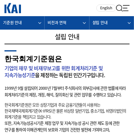
카피라이트로 가기
본문으로 가기
주메뉴로 가기
English
기준원 안내
비전과 연혁
설립 안내
설립 안내
한국회계기준원은
기업의 재무 및 비재무보고를 위한 회계처리기준 및
지속가능성기준
을 제정하는 독립된 민간기구입니다.
1999년 9월 설립되어 2000년 7월부터 주식회사의 외부감사에 관한 법률에 따라
회계처리기준의 제정, 개정, 해석, 질의회신 및 관련 업무를 수행하고 있습니다.
한국회계기준원은 모든 상장기업과 주요 금융기관들이 사용하는
한국채택국제회계기준(K-IFRS)은 물론 비상장 일반기업, 중소기업, 비영리법인의
회계기준을 책임지고 있습니다.
또한, 지속가능성공시기준 제정 업무 및 지속가능성 공시 관련 제도 등에 관한
연구를 통하여 이해관계인의 보호와 기업의 건전한 발전에 기여하고자,