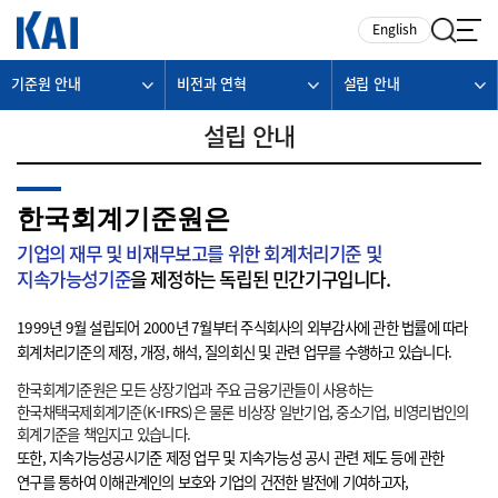
카피라이트로 가기
본문으로 가기
주메뉴로 가기
English
기준원 안내
비전과 연혁
설립 안내
설립 안내
한국회계기준원은
기업의 재무 및 비재무보고를 위한 회계처리기준 및
지속가능성기준
을 제정하는 독립된 민간기구입니다.
1999년 9월 설립되어 2000년 7월부터 주식회사의 외부감사에 관한 법률에 따라
회계처리기준의 제정, 개정, 해석, 질의회신 및 관련 업무를 수행하고 있습니다.
한국회계기준원은 모든 상장기업과 주요 금융기관들이 사용하는
한국채택국제회계기준(K-IFRS)은 물론 비상장 일반기업, 중소기업, 비영리법인의
회계기준을 책임지고 있습니다.
또한, 지속가능성공시기준 제정 업무 및 지속가능성 공시 관련 제도 등에 관한
연구를 통하여 이해관계인의 보호와 기업의 건전한 발전에 기여하고자,