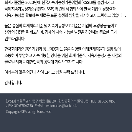
회계기준원은 2023년에 한국지속가능성기준위원회(KSSB)를 출범시키고
국제지속가능성기준위원회(ISSB)와 긴밀히 협의하여 한국 기업의 경쟁력과
지속가능성을 확보하는 새로운 표준 설정의 방향을 제시하고자 노력하고 있습니다.
높은 품질의 회계처리기준 및 지속가능성보고기준은 기업의 투명성을 높이고
산업의 경쟁력을 제고하며, 경제의 지속 가능한 발전을 견인하는 중요한 국가
인프라입니다.
한국회계기준원은 기업과 정보이용자는 물론 다양한 이해관계자들과 끊임 없이
소통하며 투명하고 지속가능한 경제를 위한 회계기준 및 지속가능성기준 제정의
글로벌 리더로 대한민국의 공익에 기여하고자 합니다.
여러분의 많은 의견과 참여 그리고 성원 부탁 드립니다.
감사합니다.
[04513] 서울특별시 중구 세종대로 39 대한상공회의소 빌딩 3층
TEL : 02-6050-0150
FAX : 02-6050-0170
E-MAIL : webmaster@kasb.or.kr
Copyright ©KAI all rights reserved