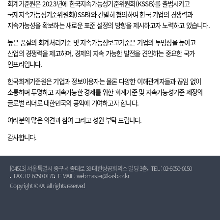
회계기준원은 2023년에 한국지속가능성기준위원회(KSSB)를 출범시키고
국제지속가능성기준위원회(ISSB)와 긴밀히 협의하여 한국 기업의 경쟁력과
지속가능성을 확보하는 새로운 표준 설정의 방향을 제시하고자 노력하고 있습니다.
높은 품질의 회계처리기준 및 지속가능성보고기준은 기업의 투명성을 높이고
산업의 경쟁력을 제고하며, 경제의 지속 가능한 발전을 견인하는 중요한 국가
인프라입니다.
한국회계기준원은 기업과 정보이용자는 물론 다양한 이해관계자들과 끊임 없이
소통하며 투명하고 지속가능한 경제를 위한 회계기준 및 지속가능성기준 제정의
글로벌 리더로 대한민국의 공익에 기여하고자 합니다.
여러분의 많은 의견과 참여 그리고 성원 부탁 드립니다.
감사합니다.
[04513] 서울특별시 중구 세종대로 39 대한상공회의소 빌딩 3층
TEL : 02-6050-0150
FAX : 02-6050-0170
E-MAIL : webmaster@kasb.or.kr
Copyright ©KAI all rights reserved