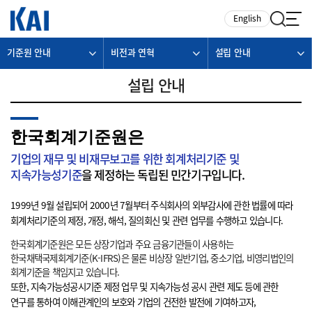
카피라이트로 가기
본문으로 가기
주메뉴로 가기
English
기준원 안내
비전과 연혁
설립 안내
설립 안내
한국회계기준원은
기업의 재무 및 비재무보고를 위한 회계처리기준 및
지속가능성기준
을 제정하는 독립된 민간기구입니다.
1999년 9월 설립되어 2000년 7월부터 주식회사의 외부감사에 관한 법률에 따라
회계처리기준의 제정, 개정, 해석, 질의회신 및 관련 업무를 수행하고 있습니다.
한국회계기준원은 모든 상장기업과 주요 금융기관들이 사용하는
한국채택국제회계기준(K-IFRS)은 물론 비상장 일반기업, 중소기업, 비영리법인의
회계기준을 책임지고 있습니다.
또한, 지속가능성공시기준 제정 업무 및 지속가능성 공시 관련 제도 등에 관한
연구를 통하여 이해관계인의 보호와 기업의 건전한 발전에 기여하고자,