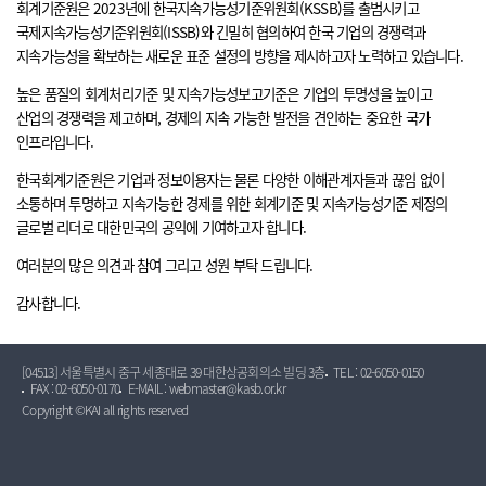
회계기준원은 2023년에 한국지속가능성기준위원회(KSSB)를 출범시키고
국제지속가능성기준위원회(ISSB)와 긴밀히 협의하여 한국 기업의 경쟁력과
지속가능성을 확보하는 새로운 표준 설정의 방향을 제시하고자 노력하고 있습니다.
높은 품질의 회계처리기준 및 지속가능성보고기준은 기업의 투명성을 높이고
산업의 경쟁력을 제고하며, 경제의 지속 가능한 발전을 견인하는 중요한 국가
인프라입니다.
한국회계기준원은 기업과 정보이용자는 물론 다양한 이해관계자들과 끊임 없이
소통하며 투명하고 지속가능한 경제를 위한 회계기준 및 지속가능성기준 제정의
글로벌 리더로 대한민국의 공익에 기여하고자 합니다.
여러분의 많은 의견과 참여 그리고 성원 부탁 드립니다.
감사합니다.
[04513] 서울특별시 중구 세종대로 39 대한상공회의소 빌딩 3층
TEL : 02-6050-0150
FAX : 02-6050-0170
E-MAIL : webmaster@kasb.or.kr
Copyright ©KAI all rights reserved