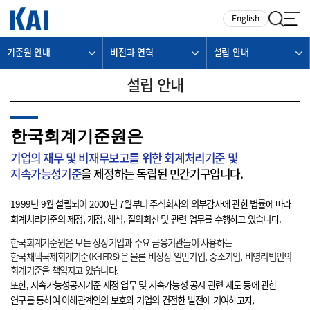
카피라이트로 가기
본문으로 가기
주메뉴로 가기
English
기준원 안내
비전과 연혁
설립 안내
설립 안내
한국회계기준원은
기업의 재무 및 비재무보고를 위한 회계처리기준 및
지속가능성기준
을 제정하는 독립된 민간기구입니다.
1999년 9월 설립되어 2000년 7월부터 주식회사의 외부감사에 관한 법률에 따라
회계처리기준의 제정, 개정, 해석, 질의회신 및 관련 업무를 수행하고 있습니다.
한국회계기준원은 모든 상장기업과 주요 금융기관들이 사용하는
한국채택국제회계기준(K-IFRS)은 물론 비상장 일반기업, 중소기업, 비영리법인의
회계기준을 책임지고 있습니다.
또한, 지속가능성공시기준 제정 업무 및 지속가능성 공시 관련 제도 등에 관한
연구를 통하여 이해관계인의 보호와 기업의 건전한 발전에 기여하고자,