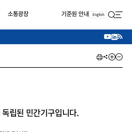
소통광장
기준원 안내
English
국제 활동
국제 활동
참여
뉴스레터
주요업무
자료실
자료실
참여
채용안내
연구논문 공유
2026년 중점 사업방향
제정개정자료
제정개정자료
서베이
채용 안내
회계기준 제정개정 업무
행사·교육자료
행사∙교육자료
의견제안
채용 공고
회계기준 제정개정 절차
기고자료
기고자료
지속가능성 공시기준 제정개정
업무
교육 업무
IFRS재단 재정지원
 독립된 민간기구입니다.