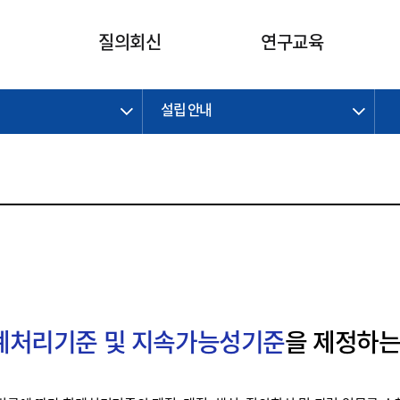
카피라이트로 가기
본문으로 가기
주메뉴로 가기
질의회신
연구교육
설립 안내
제정개정과제
제정개정과제
질의회신 요약
연구
보도자료
CI소개
주요 일정
주요 일정
회계기준적용의견서
교육
회계뉴스
조직
진행 과제
진행 과제
질의회신 요약 안내
진행 중인 연구과제
스마트강의
완료 과제
완료 과제
질의회신 요약 전체
IFRS Research Forum
교육 자료
의견 조회
의견 조회
한국채택국제회계기준
출판물
IFRS 해석위원회 논의 결과
일반기업회계기준
종전기업회계기준
K-IFRS 신속처리질의
회계처리기준 및 지속가능성기준
을 제정하는
일반기업회계기준 신속처리질
의
정착지원TF