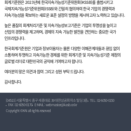
회계기준원은 2023년에 한국지속가능성기준위원회(KSSB)를 출범시키고
국제지속가능성기준위원회(ISSB)와 긴밀히 협의하여 한국 기업의 경쟁력과
지속가능성을 확보하는 새로운 표준 설정의 방향을 제시하고자 노력하고 있습니다.
높은 품질의 회계처리기준 및 지속가능성보고기준은 기업의 투명성을 높이고
산업의 경쟁력을 제고하며, 경제의 지속 가능한 발전을 견인하는 중요한 국가
인프라입니다.
한국회계기준원은 기업과 정보이용자는 물론 다양한 이해관계자들과 끊임 없이
소통하며 투명하고 지속가능한 경제를 위한 회계기준 및 지속가능성기준 제정의
글로벌 리더로 대한민국의 공익에 기여하고자 합니다.
여러분의 많은 의견과 참여 그리고 성원 부탁 드립니다.
감사합니다.
[04513] 서울특별시 중구 세종대로 39 대한상공회의소 빌딩 3층
TEL : 02-6050-0150
FAX : 02-6050-0170
E-MAIL : webmaster@kasb.or.kr
Copyright ©KAI all rights reserved