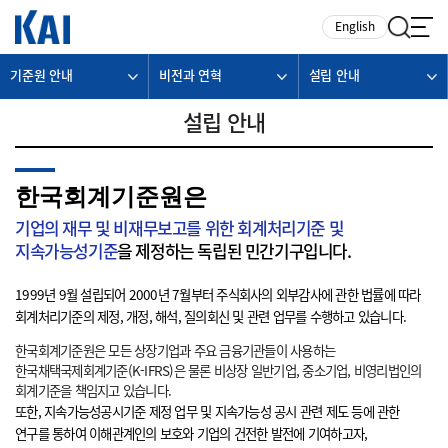
카피라이트로 가기
본문으로 가기
주메뉴로 가기
English
기준원 안내
비전과 연혁
설립 안내
설립 안내
한국회계기준원은
기업의 재무 및 비재무보고를 위한 회계처리기준 및
지속가능성기준
을 제정하는 독립된 민간기구입니다.
1999년 9월 설립되어 2000년 7월부터 주식회사의 외부감사에 관한 법률에 따라
회계처리기준의 제정, 개정, 해석, 질의회신 및 관련 업무를 수행하고 있습니다.
한국회계기준원은 모든 상장기업과 주요 금융기관들이 사용하는
한국채택국제회계기준(K-IFRS)은 물론 비상장 일반기업, 중소기업, 비영리법인의
회계기준을 책임지고 있습니다.
또한, 지속가능성공시기준 제정 업무 및 지속가능성 공시 관련 제도 등에 관한
연구를 통하여 이해관계인의 보호와 기업의 건전한 발전에 기여하고자,