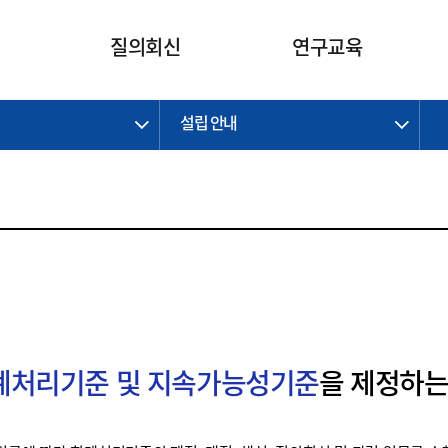
카피라이트로 가기
본문으로 가기
주메뉴로 가기
질의회신
연구교육
설립 안내
제정개정과제
제정개정과제
질의회신 요약
연구
보도자료
CI소개
주요 일정
주요 일정
회계기준적용의견서
교육
회계뉴스
조직
진행 과제
진행 과제
질의회신 요약 안내
진행 중인 연구과제
스마트강의
완료 과제
완료 과제
질의회신 요약 전체
IFRS Research Forum
교육 자료
의견 조회
의견 조회
한국채택국제회계기준
출판물
IFRS 해석위원회 논의 결과
일반기업회계기준
종전기업회계기준
K-IFRS 신속처리질의
회계처리기준 및 지속가능성기준
을 제정하는
일반기업회계기준 신속처리질
의
정착지원TF