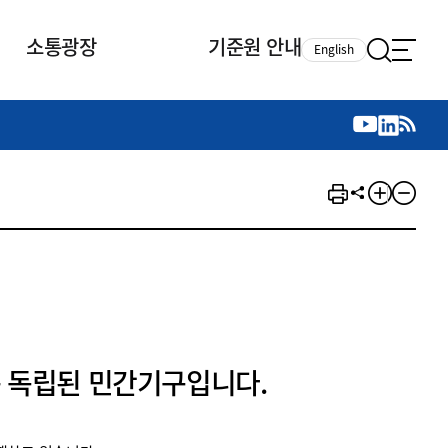
소통광장
기준원 안내
English
국제 활동
국제 활동
참여
뉴스레터
주요업무
자료실
자료실
참여
채용안내
연구논문 공유
2026년 중점 사업방향
제정개정자료
제정개정자료
서베이
채용 안내
회계기준 제정개정 업무
행사·교육자료
행사∙교육자료
의견제안
채용 공고
회계기준 제정개정 절차
기고자료
기고자료
지속가능성 공시기준 제정개정
업무
교육 업무
IFRS재단 재정지원
 독립된 민간기구입니다.