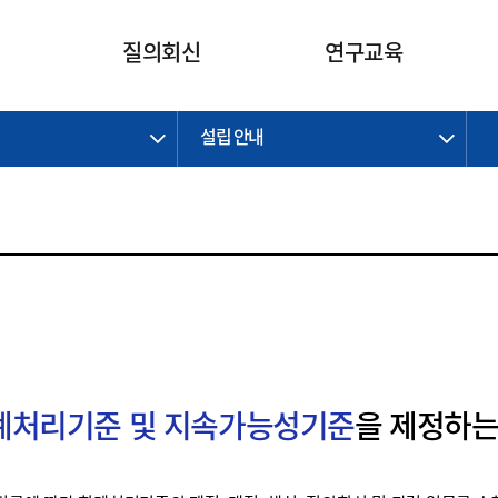
카피라이트로 가기
본문으로 가기
주메뉴로 가기
질의회신
연구교육
설립 안내
제정개정과제
제정개정과제
질의회신 요약
연구
보도자료
CI소개
주요 일정
주요 일정
회계기준적용의견서
교육
회계뉴스
조직
진행 과제
진행 과제
질의회신 요약 안내
진행 중인 연구과제
스마트강의
완료 과제
완료 과제
질의회신 요약 전체
IFRS Research Forum
교육 자료
의견 조회
의견 조회
한국채택국제회계기준
출판물
IFRS 해석위원회 논의 결과
일반기업회계기준
종전기업회계기준
K-IFRS 신속처리질의
회계처리기준 및 지속가능성기준
을 제정하는
일반기업회계기준 신속처리질
의
정착지원TF