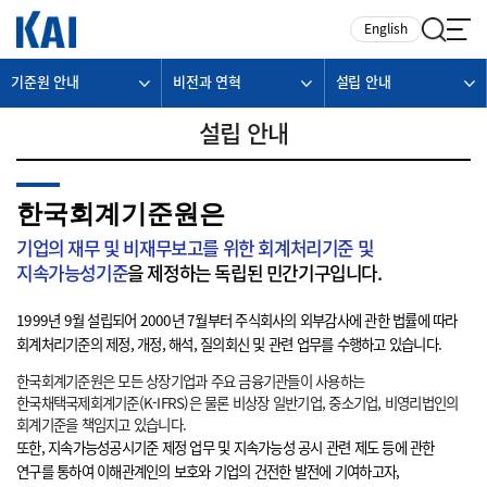
카피라이트로 가기
본문으로 가기
주메뉴로 가기
English
기준원 안내
비전과 연혁
설립 안내
설립 안내
한국회계기준원은
기업의 재무 및 비재무보고를 위한 회계처리기준 및
지속가능성기준
을 제정하는 독립된 민간기구입니다.
1999년 9월 설립되어 2000년 7월부터 주식회사의 외부감사에 관한 법률에 따라
회계처리기준의 제정, 개정, 해석, 질의회신 및 관련 업무를 수행하고 있습니다.
한국회계기준원은 모든 상장기업과 주요 금융기관들이 사용하는
한국채택국제회계기준(K-IFRS)은 물론 비상장 일반기업, 중소기업, 비영리법인의
회계기준을 책임지고 있습니다.
또한, 지속가능성공시기준 제정 업무 및 지속가능성 공시 관련 제도 등에 관한
연구를 통하여 이해관계인의 보호와 기업의 건전한 발전에 기여하고자,