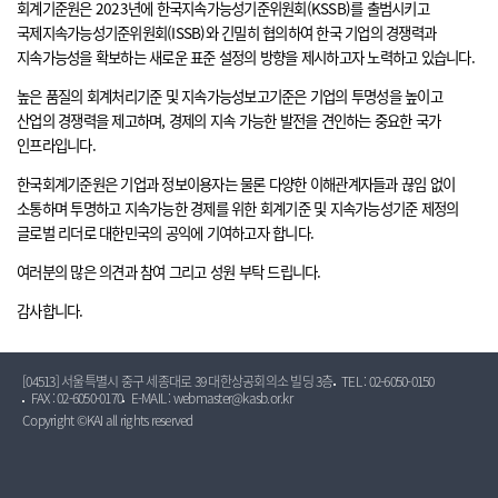
회계기준원은 2023년에 한국지속가능성기준위원회(KSSB)를 출범시키고
국제지속가능성기준위원회(ISSB)와 긴밀히 협의하여 한국 기업의 경쟁력과
지속가능성을 확보하는 새로운 표준 설정의 방향을 제시하고자 노력하고 있습니다.
높은 품질의 회계처리기준 및 지속가능성보고기준은 기업의 투명성을 높이고
산업의 경쟁력을 제고하며, 경제의 지속 가능한 발전을 견인하는 중요한 국가
인프라입니다.
한국회계기준원은 기업과 정보이용자는 물론 다양한 이해관계자들과 끊임 없이
소통하며 투명하고 지속가능한 경제를 위한 회계기준 및 지속가능성기준 제정의
글로벌 리더로 대한민국의 공익에 기여하고자 합니다.
여러분의 많은 의견과 참여 그리고 성원 부탁 드립니다.
감사합니다.
[04513] 서울특별시 중구 세종대로 39 대한상공회의소 빌딩 3층
TEL : 02-6050-0150
FAX : 02-6050-0170
E-MAIL : webmaster@kasb.or.kr
Copyright ©KAI all rights reserved