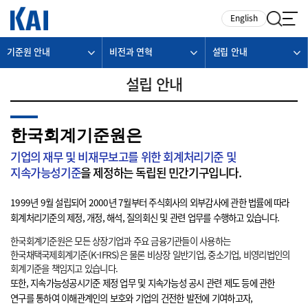
카피라이트로 가기
본문으로 가기
주메뉴로 가기
English
기준원 안내
비전과 연혁
설립 안내
설립 안내
한국회계기준원은
기업의 재무 및 비재무보고를 위한 회계처리기준 및
지속가능성기준
을 제정하는 독립된 민간기구입니다.
1999년 9월 설립되어 2000년 7월부터 주식회사의 외부감사에 관한 법률에 따라
회계처리기준의 제정, 개정, 해석, 질의회신 및 관련 업무를 수행하고 있습니다.
한국회계기준원은 모든 상장기업과 주요 금융기관들이 사용하는
한국채택국제회계기준(K-IFRS)은 물론 비상장 일반기업, 중소기업, 비영리법인의
회계기준을 책임지고 있습니다.
또한, 지속가능성공시기준 제정 업무 및 지속가능성 공시 관련 제도 등에 관한
연구를 통하여 이해관계인의 보호와 기업의 건전한 발전에 기여하고자,