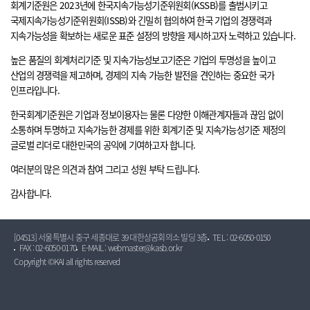
회계기준원은 2023년에 한국지속가능성기준위원회(KSSB)를 출범시키고
국제지속가능성기준위원회(ISSB)와 긴밀히 협의하여 한국 기업의 경쟁력과
지속가능성을 확보하는 새로운 표준 설정의 방향을 제시하고자 노력하고 있습니다.
높은 품질의 회계처리기준 및 지속가능성보고기준은 기업의 투명성을 높이고
산업의 경쟁력을 제고하며, 경제의 지속 가능한 발전을 견인하는 중요한 국가
인프라입니다.
한국회계기준원은 기업과 정보이용자는 물론 다양한 이해관계자들과 끊임 없이
소통하며 투명하고 지속가능한 경제를 위한 회계기준 및 지속가능성기준 제정의
글로벌 리더로 대한민국의 공익에 기여하고자 합니다.
여러분의 많은 의견과 참여 그리고 성원 부탁 드립니다.
감사합니다.
[04513] 서울특별시 중구 세종대로 39 대한상공회의소 빌딩 3층
TEL : 02-6050-0150
FAX : 02-6050-0170
E-MAIL : webmaster@kasb.or.kr
Copyright ©KAI all rights reserved