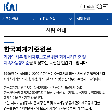
카피라이트로 가기
본문으로 가기
주메뉴로 가기
English
기준원 안내
비전과 연혁
설립 안내
설립 안내
한국회계기준원은
기업의 재무 및 비재무보고를 위한 회계처리기준 및
지속가능성기준
을 제정하는 독립된 민간기구입니다.
1999년 9월 설립되어 2000년 7월부터 주식회사의 외부감사에 관한 법률에 따라
회계처리기준의 제정, 개정, 해석, 질의회신 및 관련 업무를 수행하고 있습니다.
한국회계기준원은 모든 상장기업과 주요 금융기관들이 사용하는
한국채택국제회계기준(K-IFRS)은 물론 비상장 일반기업, 중소기업, 비영리법인의
회계기준을 책임지고 있습니다.
또한, 지속가능성공시기준 제정 업무 및 지속가능성 공시 관련 제도 등에 관한
연구를 통하여 이해관계인의 보호와 기업의 건전한 발전에 기여하고자,