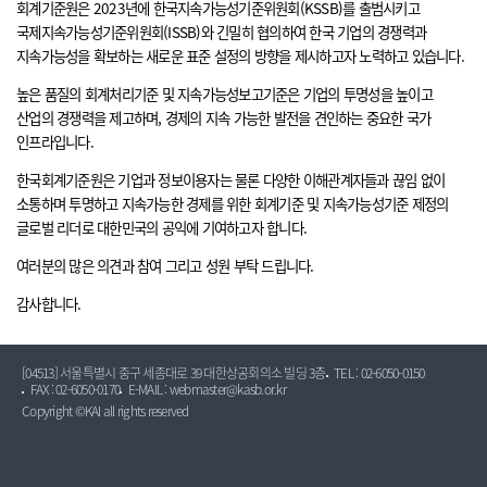
회계기준원은 2023년에 한국지속가능성기준위원회(KSSB)를 출범시키고
국제지속가능성기준위원회(ISSB)와 긴밀히 협의하여 한국 기업의 경쟁력과
지속가능성을 확보하는 새로운 표준 설정의 방향을 제시하고자 노력하고 있습니다.
높은 품질의 회계처리기준 및 지속가능성보고기준은 기업의 투명성을 높이고
산업의 경쟁력을 제고하며, 경제의 지속 가능한 발전을 견인하는 중요한 국가
인프라입니다.
한국회계기준원은 기업과 정보이용자는 물론 다양한 이해관계자들과 끊임 없이
소통하며 투명하고 지속가능한 경제를 위한 회계기준 및 지속가능성기준 제정의
글로벌 리더로 대한민국의 공익에 기여하고자 합니다.
여러분의 많은 의견과 참여 그리고 성원 부탁 드립니다.
감사합니다.
[04513] 서울특별시 중구 세종대로 39 대한상공회의소 빌딩 3층
TEL : 02-6050-0150
FAX : 02-6050-0170
E-MAIL : webmaster@kasb.or.kr
Copyright ©KAI all rights reserved