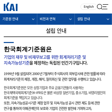
카피라이트로 가기
본문으로 가기
주메뉴로 가기
English
기준원 안내
비전과 연혁
설립 안내
설립 안내
한국회계기준원은
기업의 재무 및 비재무보고를 위한 회계처리기준 및
지속가능성기준
을 제정하는 독립된 민간기구입니다.
1999년 9월 설립되어 2000년 7월부터 주식회사의 외부감사에 관한 법률에 따라
회계처리기준의 제정, 개정, 해석, 질의회신 및 관련 업무를 수행하고 있습니다.
한국회계기준원은 모든 상장기업과 주요 금융기관들이 사용하는
한국채택국제회계기준(K-IFRS)은 물론 비상장 일반기업, 중소기업, 비영리법인의
회계기준을 책임지고 있습니다.
또한, 지속가능성공시기준 제정 업무 및 지속가능성 공시 관련 제도 등에 관한
연구를 통하여 이해관계인의 보호와 기업의 건전한 발전에 기여하고자,