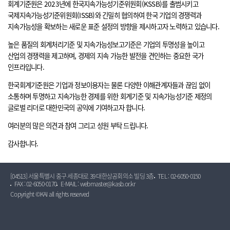
회계기준원은 2023년에 한국지속가능성기준위원회(KSSB)를 출범시키고
국제지속가능성기준위원회(ISSB)와 긴밀히 협의하여 한국 기업의 경쟁력과
지속가능성을 확보하는 새로운 표준 설정의 방향을 제시하고자 노력하고 있습니다.
높은 품질의 회계처리기준 및 지속가능성보고기준은 기업의 투명성을 높이고
산업의 경쟁력을 제고하며, 경제의 지속 가능한 발전을 견인하는 중요한 국가
인프라입니다.
한국회계기준원은 기업과 정보이용자는 물론 다양한 이해관계자들과 끊임 없이
소통하며 투명하고 지속가능한 경제를 위한 회계기준 및 지속가능성기준 제정의
글로벌 리더로 대한민국의 공익에 기여하고자 합니다.
여러분의 많은 의견과 참여 그리고 성원 부탁 드립니다.
감사합니다.
[04513] 서울특별시 중구 세종대로 39 대한상공회의소 빌딩 3층
TEL : 02-6050-0150
FAX : 02-6050-0170
E-MAIL : webmaster@kasb.or.kr
Copyright ©KAI all rights reserved