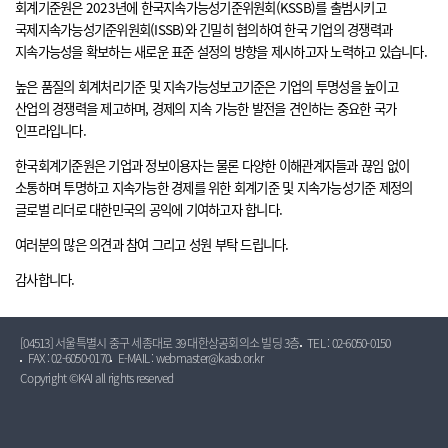
회계기준원은 2023년에 한국지속가능성기준위원회(KSSB)를 출범시키고
국제지속가능성기준위원회(ISSB)와 긴밀히 협의하여 한국 기업의 경쟁력과
지속가능성을 확보하는 새로운 표준 설정의 방향을 제시하고자 노력하고 있습니다.
높은 품질의 회계처리기준 및 지속가능성보고기준은 기업의 투명성을 높이고
산업의 경쟁력을 제고하며, 경제의 지속 가능한 발전을 견인하는 중요한 국가
인프라입니다.
한국회계기준원은 기업과 정보이용자는 물론 다양한 이해관계자들과 끊임 없이
소통하며 투명하고 지속가능한 경제를 위한 회계기준 및 지속가능성기준 제정의
글로벌 리더로 대한민국의 공익에 기여하고자 합니다.
여러분의 많은 의견과 참여 그리고 성원 부탁 드립니다.
감사합니다.
[04513] 서울특별시 중구 세종대로 39 대한상공회의소 빌딩 3층
TEL : 02-6050-0150
FAX : 02-6050-0170
E-MAIL : webmaster@kasb.or.kr
Copyright ©KAI all rights reserved