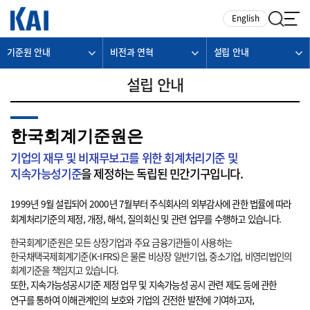
카피라이트로 가기
본문으로 가기
주메뉴로 가기
English
기준원 안내
비전과 연혁
설립 안내
설립 안내
한국회계기준원은
기업의 재무 및 비재무보고를 위한 회계처리기준 및
지속가능성기준
을 제정하는 독립된 민간기구입니다.
1999년 9월 설립되어 2000년 7월부터 주식회사의 외부감사에 관한 법률에 따라
회계처리기준의 제정, 개정, 해석, 질의회신 및 관련 업무를 수행하고 있습니다.
한국회계기준원은 모든 상장기업과 주요 금융기관들이 사용하는
한국채택국제회계기준(K-IFRS)은 물론 비상장 일반기업, 중소기업, 비영리법인의
회계기준을 책임지고 있습니다.
또한, 지속가능성공시기준 제정 업무 및 지속가능성 공시 관련 제도 등에 관한
연구를 통하여 이해관계인의 보호와 기업의 건전한 발전에 기여하고자,