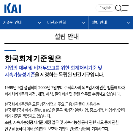
카피라이트로 가기
본문으로 가기
주메뉴로 가기
English
기준원 안내
비전과 연혁
설립 안내
설립 안내
한국회계기준원은
기업의 재무 및 비재무보고를 위한 회계처리기준 및
지속가능성기준
을 제정하는 독립된 민간기구입니다.
1999년 9월 설립되어 2000년 7월부터 주식회사의 외부감사에 관한 법률에 따라
회계처리기준의 제정, 개정, 해석, 질의회신 및 관련 업무를 수행하고 있습니다.
한국회계기준원은 모든 상장기업과 주요 금융기관들이 사용하는
한국채택국제회계기준(K-IFRS)은 물론 비상장 일반기업, 중소기업, 비영리법인의
회계기준을 책임지고 있습니다.
또한, 지속가능성공시기준 제정 업무 및 지속가능성 공시 관련 제도 등에 관한
연구를 통하여 이해관계인의 보호와 기업의 건전한 발전에 기여하고자,