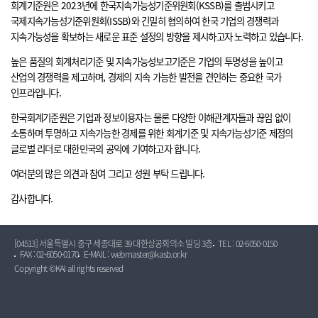
회계기준원은 2023년에 한국지속가능성기준위원회(KSSB)를 출범시키고
국제지속가능성기준위원회(ISSB)와 긴밀히 협의하여 한국 기업의 경쟁력과
지속가능성을 확보하는 새로운 표준 설정의 방향을 제시하고자 노력하고 있습니다.
높은 품질의 회계처리기준 및 지속가능성보고기준은 기업의 투명성을 높이고
산업의 경쟁력을 제고하며, 경제의 지속 가능한 발전을 견인하는 중요한 국가
인프라입니다.
한국회계기준원은 기업과 정보이용자는 물론 다양한 이해관계자들과 끊임 없이
소통하며 투명하고 지속가능한 경제를 위한 회계기준 및 지속가능성기준 제정의
글로벌 리더로 대한민국의 공익에 기여하고자 합니다.
여러분의 많은 의견과 참여 그리고 성원 부탁 드립니다.
감사합니다.
[04513] 서울특별시 중구 세종대로 39 대한상공회의소 빌딩 3층
TEL : 02-6050-0150
FAX : 02-6050-0170
E-MAIL : webmaster@kasb.or.kr
Copyright ©KAI all rights reserved