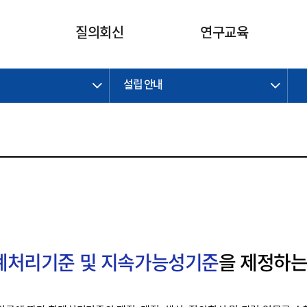
카피라이트로 가기
본문으로 가기
주메뉴로 가기
질의회신
연구교육
설립 안내
제정개정과제
제정개정과제
질의회신 요약
연구
보도자료
CI소개
주요 일정
주요 일정
회계기준적용의견서
교육
회계뉴스
조직
진행 과제
진행 과제
질의회신 요약 안내
진행 중인 연구과제
스마트강의
완료 과제
완료 과제
질의회신 요약 전체
IFRS Research Forum
교육 자료
의견 조회
의견 조회
한국채택국제회계기준
출판물
IFRS 해석위원회 논의 결과
일반기업회계기준
종전기업회계기준
K-IFRS 신속처리질의
회계처리기준 및 지속가능성기준
을 제정하는
일반기업회계기준 신속처리질
의
정착지원TF