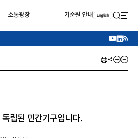
소통광장
기준원 안내
English
국제 활동
국제 활동
참여
뉴스레터
주요업무
자료실
자료실
참여
채용안내
연구논문 공유
2026년 중점 사업방향
제정개정자료
제정개정자료
서베이
채용 안내
회계기준 제정개정 업무
행사·교육자료
행사∙교육자료
의견제안
채용 공고
회계기준 제정개정 절차
기고자료
기고자료
지속가능성 공시기준 제정개정
업무
교육 업무
IFRS재단 재정지원
 독립된 민간기구입니다.