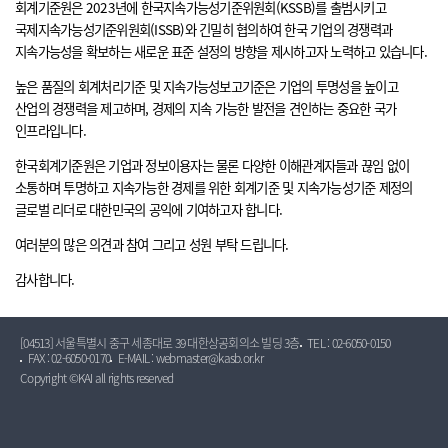
회계기준원은 2023년에 한국지속가능성기준위원회(KSSB)를 출범시키고
국제지속가능성기준위원회(ISSB)와 긴밀히 협의하여 한국 기업의 경쟁력과
지속가능성을 확보하는 새로운 표준 설정의 방향을 제시하고자 노력하고 있습니다.
높은 품질의 회계처리기준 및 지속가능성보고기준은 기업의 투명성을 높이고
산업의 경쟁력을 제고하며, 경제의 지속 가능한 발전을 견인하는 중요한 국가
인프라입니다.
한국회계기준원은 기업과 정보이용자는 물론 다양한 이해관계자들과 끊임 없이
소통하며 투명하고 지속가능한 경제를 위한 회계기준 및 지속가능성기준 제정의
글로벌 리더로 대한민국의 공익에 기여하고자 합니다.
여러분의 많은 의견과 참여 그리고 성원 부탁 드립니다.
감사합니다.
[04513] 서울특별시 중구 세종대로 39 대한상공회의소 빌딩 3층
TEL : 02-6050-0150
FAX : 02-6050-0170
E-MAIL : webmaster@kasb.or.kr
Copyright ©KAI all rights reserved