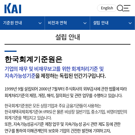
카피라이트로 가기
본문으로 가기
주메뉴로 가기
English
기준원 안내
비전과 연혁
설립 안내
설립 안내
한국회계기준원은
기업의 재무 및 비재무보고를 위한 회계처리기준 및
지속가능성기준
을 제정하는 독립된 민간기구입니다.
1999년 9월 설립되어 2000년 7월부터 주식회사의 외부감사에 관한 법률에 따라
회계처리기준의 제정, 개정, 해석, 질의회신 및 관련 업무를 수행하고 있습니다.
한국회계기준원은 모든 상장기업과 주요 금융기관들이 사용하는
한국채택국제회계기준(K-IFRS)은 물론 비상장 일반기업, 중소기업, 비영리법인의
회계기준을 책임지고 있습니다.
또한, 지속가능성공시기준 제정 업무 및 지속가능성 공시 관련 제도 등에 관한
연구를 통하여 이해관계인의 보호와 기업의 건전한 발전에 기여하고자,