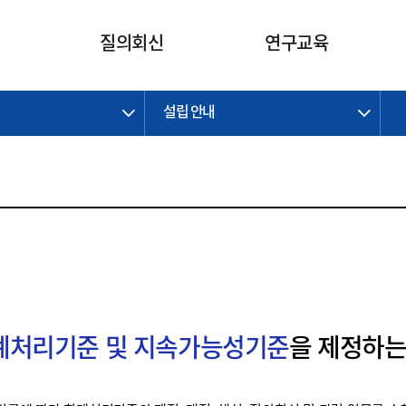
카피라이트로 가기
본문으로 가기
주메뉴로 가기
질의회신
연구교육
설립 안내
제정개정과제
제정개정과제
질의회신 요약
연구
보도자료
CI소개
주요 일정
주요 일정
회계기준적용의견서
교육
회계뉴스
조직
진행 과제
진행 과제
질의회신 요약 안내
진행 중인 연구과제
스마트강의
완료 과제
완료 과제
질의회신 요약 전체
IFRS Research Forum
교육 자료
의견 조회
의견 조회
한국채택국제회계기준
출판물
IFRS 해석위원회 논의 결과
일반기업회계기준
종전기업회계기준
K-IFRS 신속처리질의
회계처리기준 및 지속가능성기준
을 제정하는
일반기업회계기준 신속처리질
의
정착지원TF