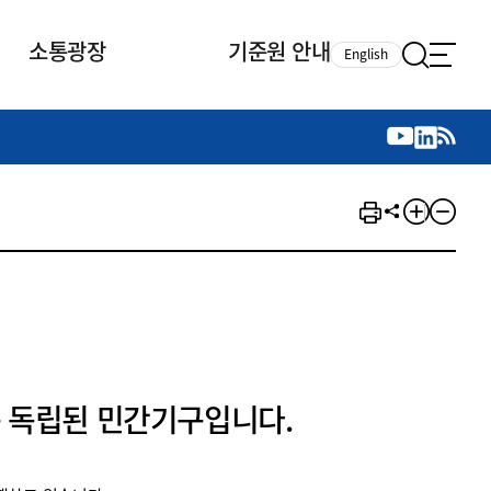
소통광장
기준원 안내
English
국제 활동
국제 활동
참여
뉴스레터
주요업무
자료실
자료실
참여
채용안내
연구논문 공유
2026년 중점 사업방향
제정개정자료
제정개정자료
서베이
채용 안내
회계기준 제정개정 업무
행사·교육자료
행사∙교육자료
의견제안
채용 공고
회계기준 제정개정 절차
기고자료
기고자료
지속가능성 공시기준 제정개정
업무
교육 업무
IFRS재단 재정지원
 독립된 민간기구입니다.