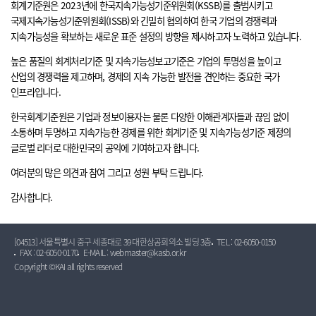
회계기준원은 2023년에 한국지속가능성기준위원회(KSSB)를 출범시키고
국제지속가능성기준위원회(ISSB)와 긴밀히 협의하여 한국 기업의 경쟁력과
지속가능성을 확보하는 새로운 표준 설정의 방향을 제시하고자 노력하고 있습니다.
높은 품질의 회계처리기준 및 지속가능성보고기준은 기업의 투명성을 높이고
산업의 경쟁력을 제고하며, 경제의 지속 가능한 발전을 견인하는 중요한 국가
인프라입니다.
한국회계기준원은 기업과 정보이용자는 물론 다양한 이해관계자들과 끊임 없이
소통하며 투명하고 지속가능한 경제를 위한 회계기준 및 지속가능성기준 제정의
글로벌 리더로 대한민국의 공익에 기여하고자 합니다.
여러분의 많은 의견과 참여 그리고 성원 부탁 드립니다.
감사합니다.
[04513] 서울특별시 중구 세종대로 39 대한상공회의소 빌딩 3층
TEL : 02-6050-0150
FAX : 02-6050-0170
E-MAIL : webmaster@kasb.or.kr
Copyright ©KAI all rights reserved