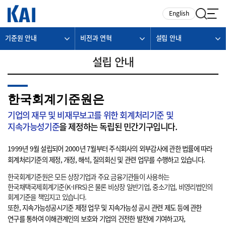
카피라이트로 가기
본문으로 가기
주메뉴로 가기
English
기준원 안내
비전과 연혁
설립 안내
설립 안내
한국회계기준원은
기업의 재무 및 비재무보고를 위한 회계처리기준 및
지속가능성기준
을 제정하는 독립된 민간기구입니다.
1999년 9월 설립되어 2000년 7월부터 주식회사의 외부감사에 관한 법률에 따라
회계처리기준의 제정, 개정, 해석, 질의회신 및 관련 업무를 수행하고 있습니다.
한국회계기준원은 모든 상장기업과 주요 금융기관들이 사용하는
한국채택국제회계기준(K-IFRS)은 물론 비상장 일반기업, 중소기업, 비영리법인의
회계기준을 책임지고 있습니다.
또한, 지속가능성공시기준 제정 업무 및 지속가능성 공시 관련 제도 등에 관한
연구를 통하여 이해관계인의 보호와 기업의 건전한 발전에 기여하고자,