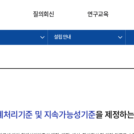
카피라이트로 가기
본문으로 가기
주메뉴로 가기
질의회신
연구교육
설립 안내
제정개정과제
제정개정과제
질의회신 요약
연구
보도자료
CI소개
주요 일정
주요 일정
회계기준적용의견서
교육
회계뉴스
조직
진행 과제
진행 과제
질의회신 요약 안내
진행 중인 연구과제
스마트강의
완료 과제
완료 과제
질의회신 요약 전체
IFRS Research Forum
교육 자료
의견 조회
의견 조회
한국채택국제회계기준
출판물
IFRS 해석위원회 논의 결과
일반기업회계기준
종전기업회계기준
K-IFRS 신속처리질의
회계처리기준 및 지속가능성기준
을 제정하는
일반기업회계기준 신속처리질
의
정착지원TF