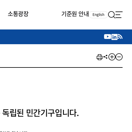
소통광장
기준원 안내
English
국제 활동
국제 활동
참여
뉴스레터
주요업무
자료실
자료실
참여
채용안내
연구논문 공유
2026년 중점 사업방향
제정개정자료
제정개정자료
서베이
채용 안내
회계기준 제정개정 업무
행사·교육자료
행사∙교육자료
의견제안
채용 공고
회계기준 제정개정 절차
기고자료
기고자료
지속가능성 공시기준 제정개정
업무
교육 업무
IFRS재단 재정지원
 독립된 민간기구입니다.