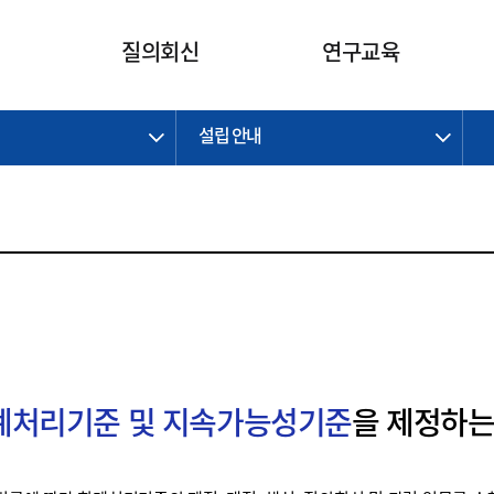
카피라이트로 가기
본문으로 가기
주메뉴로 가기
질의회신
연구교육
설립 안내
제정개정과제
제정개정과제
질의회신 요약
연구
보도자료
CI소개
주요 일정
주요 일정
회계기준적용의견서
교육
회계뉴스
조직
진행 과제
진행 과제
질의회신 요약 안내
진행 중인 연구과제
스마트강의
완료 과제
완료 과제
질의회신 요약 전체
IFRS Research Forum
교육 자료
의견 조회
의견 조회
한국채택국제회계기준
출판물
IFRS 해석위원회 논의 결과
일반기업회계기준
종전기업회계기준
K-IFRS 신속처리질의
회계처리기준 및 지속가능성기준
을 제정하는
일반기업회계기준 신속처리질
의
정착지원TF