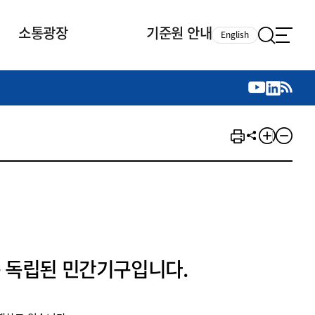
소통광장
기준원 안내
English
국제 활동
국제 활동
참여
뉴스레터
주요업무
자료실
자료실
참여
채용안내
연구논문 공유
2026년 중점 사업방향
제정개정자료
제정개정자료
서베이
채용 안내
회계기준 제정개정 업무
행사·교육자료
행사∙교육자료
의견제안
채용 공고
회계기준 제정개정 절차
기고자료
기고자료
지속가능성 공시기준 제정개정
업무
교육 업무
IFRS재단 재정지원
 독립된 민간기구입니다.