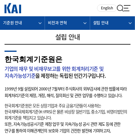
카피라이트로 가기
본문으로 가기
주메뉴로 가기
English
기준원 안내
비전과 연혁
설립 안내
설립 안내
한국회계기준원은
기업의 재무 및 비재무보고를 위한 회계처리기준 및
지속가능성기준
을 제정하는 독립된 민간기구입니다.
1999년 9월 설립되어 2000년 7월부터 주식회사의 외부감사에 관한 법률에 따라
회계처리기준의 제정, 개정, 해석, 질의회신 및 관련 업무를 수행하고 있습니다.
한국회계기준원은 모든 상장기업과 주요 금융기관들이 사용하는
한국채택국제회계기준(K-IFRS)은 물론 비상장 일반기업, 중소기업, 비영리법인의
회계기준을 책임지고 있습니다.
또한, 지속가능성공시기준 제정 업무 및 지속가능성 공시 관련 제도 등에 관한
연구를 통하여 이해관계인의 보호와 기업의 건전한 발전에 기여하고자,