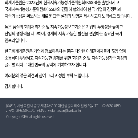
회계기준원은 2023년에 한국지속가능성기준위원회(KSSB)를 출범시키고
국제지속가능성기준위원회(ISSB)와 긴밀히 협의하여 한국 기업의 경쟁력과
지속가능성을 확보하는 새로운 표준 설정의 방향을 제시하고자 노력하고 있습니다.
높은 품질의 회계처리기준 및 지속가능성보고기준은 기업의 투명성을 높이고
산업의 경쟁력을 제고하며, 경제의 지속 가능한 발전을 견인하는 중요한 국가
인프라입니다.
한국회계기준원은 기업과 정보이용자는 물론 다양한 이해관계자들과 끊임 없이
소통하며 투명하고 지속가능한 경제를 위한 회계기준 및 지속가능성기준 제정의
글로벌 리더로 대한민국의 공익에 기여하고자 합니다.
여러분의 많은 의견과 참여 그리고 성원 부탁 드립니다.
감사합니다.
[04513] 서울특별시 중구 세종대로 39 대한상공회의소 빌딩 3층
TEL : 02-6050-0150
FAX : 02-6050-0170
E-MAIL : webmaster@kasb.or.kr
Copyright ©KAI all rights reserved