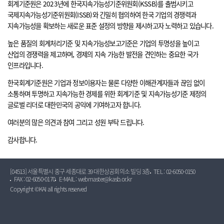
회계기준원은 2023년에 한국지속가능성기준위원회(KSSB)를 출범시키고
국제지속가능성기준위원회(ISSB)와 긴밀히 협의하여 한국 기업의 경쟁력과
지속가능성을 확보하는 새로운 표준 설정의 방향을 제시하고자 노력하고 있습니다.
높은 품질의 회계처리기준 및 지속가능성보고기준은 기업의 투명성을 높이고
산업의 경쟁력을 제고하며, 경제의 지속 가능한 발전을 견인하는 중요한 국가
인프라입니다.
한국회계기준원은 기업과 정보이용자는 물론 다양한 이해관계자들과 끊임 없이
소통하며 투명하고 지속가능한 경제를 위한 회계기준 및 지속가능성기준 제정의
글로벌 리더로 대한민국의 공익에 기여하고자 합니다.
여러분의 많은 의견과 참여 그리고 성원 부탁 드립니다.
감사합니다.
[04513] 서울특별시 중구 세종대로 39 대한상공회의소 빌딩 3층
TEL : 02-6050-0150
FAX : 02-6050-0170
E-MAIL : webmaster@kasb.or.kr
Copyright ©KAI all rights reserved