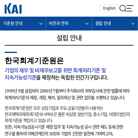
카피라이트로 가기
본문으로 가기
주메뉴로 가기
English
기준원 안내
비전과 연혁
설립 안내
설립 안내
한국회계기준원은
기업의 재무 및 비재무보고를 위한 회계처리기준 및
지속가능성기준
을 제정하는 독립된 민간기구입니다.
1999년 9월 설립되어 2000년 7월부터 주식회사의 외부감사에 관한 법률에 따라
회계처리기준의 제정, 개정, 해석, 질의회신 및 관련 업무를 수행하고 있습니다.
한국회계기준원은 모든 상장기업과 주요 금융기관들이 사용하는
한국채택국제회계기준(K-IFRS)은 물론 비상장 일반기업, 중소기업, 비영리법인의
회계기준을 책임지고 있습니다.
또한, 지속가능성공시기준 제정 업무 및 지속가능성 공시 관련 제도 등에 관한
연구를 통하여 이해관계인의 보호와 기업의 건전한 발전에 기여하고자,