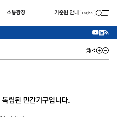
소통광장
기준원 안내
English
국제 활동
국제 활동
참여
뉴스레터
주요업무
자료실
자료실
참여
채용안내
연구논문 공유
2026년 중점 사업방향
제정개정자료
제정개정자료
서베이
채용 안내
회계기준 제정개정 업무
행사·교육자료
행사∙교육자료
의견제안
채용 공고
회계기준 제정개정 절차
기고자료
기고자료
지속가능성 공시기준 제정개정
업무
교육 업무
IFRS재단 재정지원
 독립된 민간기구입니다.