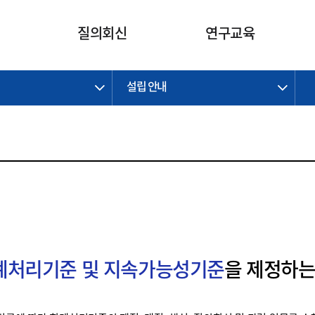
카피라이트로 가기
본문으로 가기
주메뉴로 가기
질의회신
연구교육
설립 안내
제정개정과제
제정개정과제
질의회신 요약
연구
보도자료
CI소개
주요 일정
주요 일정
회계기준적용의견서
교육
회계뉴스
조직
진행 과제
진행 과제
질의회신 요약 안내
진행 중인 연구과제
스마트강의
완료 과제
완료 과제
질의회신 요약 전체
IFRS Research Forum
교육 자료
의견 조회
의견 조회
한국채택국제회계기준
출판물
IFRS 해석위원회 논의 결과
일반기업회계기준
종전기업회계기준
K-IFRS 신속처리질의
회계처리기준 및 지속가능성기준
을 제정하는
일반기업회계기준 신속처리질
의
정착지원TF