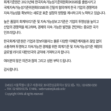
회계기준원은 2023년에 한국지속가능성기준위원회(KSSB)를 출범시키고
국제지속가능성기준위원회(ISSB)와 긴밀히 협의하여 한국 기업의 경쟁력과
지속가능성을 확보하는 새로운 표준 설정의 방향을 제시하고자 노력하고 있습니다.
높은 품질의 회계처리기준 및 지속가능성보고기준은 기업의 투명성을 높이고
산업의 경쟁력을 제고하며, 경제의 지속 가능한 발전을 견인하는 중요한 국가
인프라입니다.
한국회계기준원은 기업과 정보이용자는 물론 다양한 이해관계자들과 끊임 없이
소통하며 투명하고 지속가능한 경제를 위한 회계기준 및 지속가능성기준 제정의
글로벌 리더로 대한민국의 공익에 기여하고자 합니다.
여러분의 많은 의견과 참여 그리고 성원 부탁 드립니다.
감사합니다.
[04513] 서울특별시 중구 세종대로 39 대한상공회의소 빌딩 3층
TEL : 02-6050-0150
FAX : 02-6050-0170
E-MAIL : webmaster@kasb.or.kr
Copyright ©KAI all rights reserved