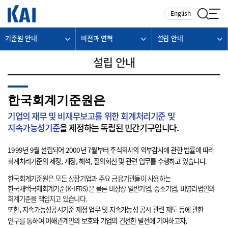
카피라이트로 가기
본문으로 가기
주메뉴로 가기
English
기준원 안내
비전과 연혁
설립 안내
설립 안내
한국회계기준원은
기업의 재무 및 비재무보고를 위한 회계처리기준 및
지속가능성기준
을 제정하는 독립된 민간기구입니다.
1999년 9월 설립되어 2000년 7월부터 주식회사의 외부감사에 관한 법률에 따라
회계처리기준의 제정, 개정, 해석, 질의회신 및 관련 업무를 수행하고 있습니다.
한국회계기준원은 모든 상장기업과 주요 금융기관들이 사용하는
한국채택국제회계기준(K-IFRS)은 물론 비상장 일반기업, 중소기업, 비영리법인의
회계기준을 책임지고 있습니다.
또한, 지속가능성공시기준 제정 업무 및 지속가능성 공시 관련 제도 등에 관한
연구를 통하여 이해관계인의 보호와 기업의 건전한 발전에 기여하고자,