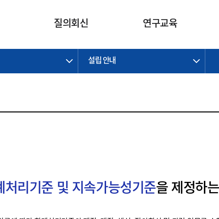
카피라이트로 가기
본문으로 가기
주메뉴로 가기
질의회신
연구교육
설립 안내
제정개정과제
제정개정과제
질의회신 요약
연구
보도자료
CI소개
주요 일정
주요 일정
회계기준적용의견서
교육
회계뉴스
조직
진행 과제
진행 과제
질의회신 요약 안내
진행 중인 연구과제
스마트강의
완료 과제
완료 과제
질의회신 요약 전체
IFRS Research Forum
교육 자료
의견 조회
의견 조회
한국채택국제회계기준
출판물
IFRS 해석위원회 논의 결과
일반기업회계기준
종전기업회계기준
K-IFRS 신속처리질의
회계처리기준 및 지속가능성기준
을 제정하는
일반기업회계기준 신속처리질
의
정착지원TF