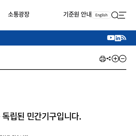
소통광장
기준원 안내
English
국제 활동
국제 활동
참여
뉴스레터
주요업무
자료실
자료실
참여
채용안내
연구논문 공유
2026년 중점 사업방향
제정개정자료
제정개정자료
서베이
채용 안내
회계기준 제정개정 업무
행사·교육자료
행사∙교육자료
의견제안
채용 공고
회계기준 제정개정 절차
기고자료
기고자료
지속가능성 공시기준 제정개정
업무
교육 업무
IFRS재단 재정지원
 독립된 민간기구입니다.