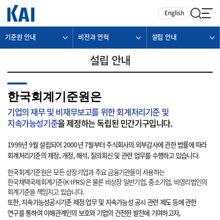
카피라이트로 가기
본문으로 가기
주메뉴로 가기
English
기준원 안내
비전과 연혁
설립 안내
설립 안내
한국회계기준원은
기업의 재무 및 비재무보고를 위한 회계처리기준 및
지속가능성기준
을 제정하는 독립된 민간기구입니다.
1999년 9월 설립되어 2000년 7월부터 주식회사의 외부감사에 관한 법률에 따라
회계처리기준의 제정, 개정, 해석, 질의회신 및 관련 업무를 수행하고 있습니다.
한국회계기준원은 모든 상장기업과 주요 금융기관들이 사용하는
한국채택국제회계기준(K-IFRS)은 물론 비상장 일반기업, 중소기업, 비영리법인의
회계기준을 책임지고 있습니다.
또한, 지속가능성공시기준 제정 업무 및 지속가능성 공시 관련 제도 등에 관한
연구를 통하여 이해관계인의 보호와 기업의 건전한 발전에 기여하고자,