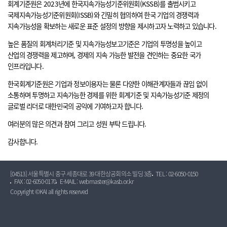
회계기준원은 2023년에 한국지속가능성기준위원회(KSSB)를 출범시키고
국제지속가능성기준위원회(ISSB)와 긴밀히 협의하여 한국 기업의 경쟁력과
지속가능성을 확보하는 새로운 표준 설정의 방향을 제시하고자 노력하고 있습니다.
높은 품질의 회계처리기준 및 지속가능성보고기준은 기업의 투명성을 높이고
산업의 경쟁력을 제고하며, 경제의 지속 가능한 발전을 견인하는 중요한 국가
인프라입니다.
한국회계기준원은 기업과 정보이용자는 물론 다양한 이해관계자들과 끊임 없이
소통하며 투명하고 지속가능한 경제를 위한 회계기준 및 지속가능성기준 제정의
글로벌 리더로 대한민국의 공익에 기여하고자 합니다.
여러분의 많은 의견과 참여 그리고 성원 부탁 드립니다.
감사합니다.
[04513] 서울특별시 중구 세종대로 39 대한상공회의소 빌딩 3층
TEL : 02-6050-0150
FAX : 02-6050-0170
E-MAIL : webmaster@kasb.or.kr
Copyright ©KAI all rights reserved