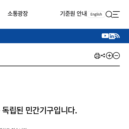
소통광장
기준원 안내
English
국제 활동
국제 활동
참여
뉴스레터
주요업무
자료실
자료실
참여
채용안내
연구논문 공유
2026년 중점 사업방향
제정개정자료
제정개정자료
서베이
채용 안내
회계기준 제정개정 업무
행사·교육자료
행사∙교육자료
의견제안
채용 공고
회계기준 제정개정 절차
기고자료
기고자료
지속가능성 공시기준 제정개정
업무
교육 업무
IFRS재단 재정지원
 독립된 민간기구입니다.