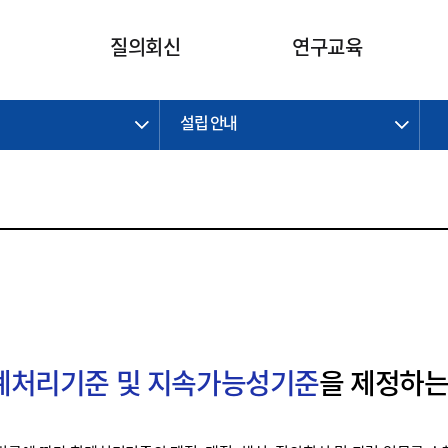
카피라이트로 가기
본문으로 가기
주메뉴로 가기
질의회신
연구교육
설립 안내
제정개정과제
제정개정과제
질의회신 요약
연구
보도자료
CI소개
주요 일정
주요 일정
회계기준적용의견서
교육
회계뉴스
조직
진행 과제
진행 과제
질의회신 요약 안내
진행 중인 연구과제
스마트강의
완료 과제
완료 과제
질의회신 요약 전체
IFRS Research Forum
교육 자료
의견 조회
의견 조회
한국채택국제회계기준
출판물
IFRS 해석위원회 논의 결과
일반기업회계기준
종전기업회계기준
K-IFRS 신속처리질의
회계처리기준 및 지속가능성기준
을 제정하는
일반기업회계기준 신속처리질
의
정착지원TF