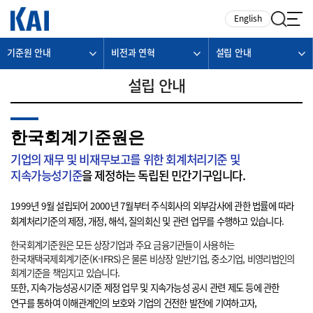
카피라이트로 가기
본문으로 가기
주메뉴로 가기
English
기준원 안내
비전과 연혁
설립 안내
설립 안내
한국회계기준원은
기업의 재무 및 비재무보고를 위한 회계처리기준 및
지속가능성기준
을 제정하는 독립된 민간기구입니다.
1999년 9월 설립되어 2000년 7월부터 주식회사의 외부감사에 관한 법률에 따라
회계처리기준의 제정, 개정, 해석, 질의회신 및 관련 업무를 수행하고 있습니다.
한국회계기준원은 모든 상장기업과 주요 금융기관들이 사용하는
한국채택국제회계기준(K-IFRS)은 물론 비상장 일반기업, 중소기업, 비영리법인의
회계기준을 책임지고 있습니다.
또한, 지속가능성공시기준 제정 업무 및 지속가능성 공시 관련 제도 등에 관한
연구를 통하여 이해관계인의 보호와 기업의 건전한 발전에 기여하고자,