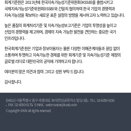
회계기준원은 2023년에 한국지속가능성기준위원회(KSSB)를 출범시키고
국제지속가능성기준위원회(ISSB)와 긴밀히 협의하여 한국 기업의 경쟁력과
지속가능성을 확보하는 새로운 표준 설정의 방향을 제시하고자 노력하고 있습니다.
높은 품질의 회계처리기준 및 지속가능성보고기준은 기업의 투명성을 높이고
산업의 경쟁력을 제고하며, 경제의 지속 가능한 발전을 견인하는 중요한 국가
인프라입니다.
한국회계기준원은 기업과 정보이용자는 물론 다양한 이해관계자들과 끊임 없이
소통하며 투명하고 지속가능한 경제를 위한 회계기준 및 지속가능성기준 제정의
글로벌 리더로 대한민국의 공익에 기여하고자 합니다.
여러분의 많은 의견과 참여 그리고 성원 부탁 드립니다.
감사합니다.
[04513] 서울특별시 중구 세종대로 39 대한상공회의소 빌딩 3층
TEL : 02-6050-0150
FAX : 02-6050-0170
E-MAIL : webmaster@kasb.or.kr
Copyright ©KAI all rights reserved